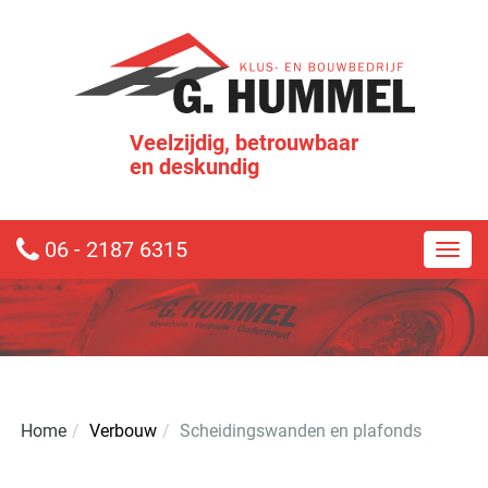
Veelzijdig, betrouwbaar
en deskundig
06 - 2187 6315
Toggl
Verbouw
Scheidingswanden en plafonds